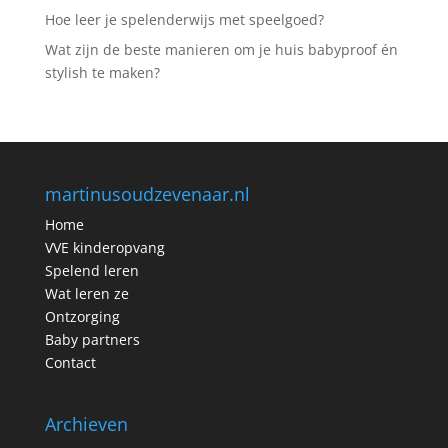
Hoe leer je spelenderwijs met speelgoed?
Wat zijn de beste manieren om je huis babyproof én
stylish te maken?
martinusoudzevenaar.nl
Home
VVE kinderopvang
Spelend leren
Wat leren ze
Ontzorging
Baby partners
Contact
Archieven