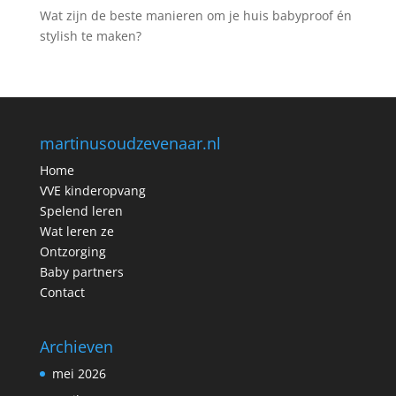
Wat zijn de beste manieren om je huis babyproof én
stylish te maken?
martinusoudzevenaar.nl
Home
VVE kinderopvang
Spelend leren
Wat leren ze
Ontzorging
Baby partners
Contact
Archieven
mei 2026