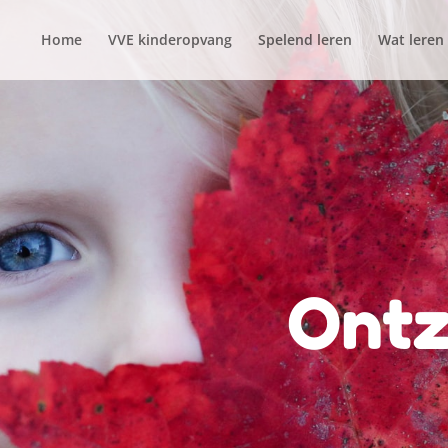
Home
VVE kinderopvang
Spelend leren
Wat leren
Ontz