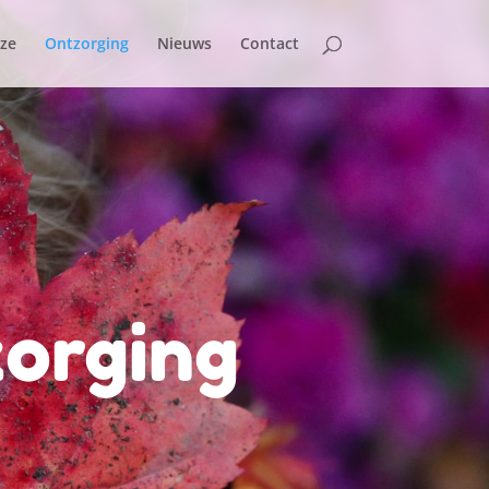
 ze
Ontzorging
Nieuws
Contact
orging