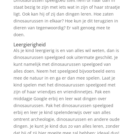
Dinosaurussen speelgoed stelt hem of haar dan in
staat bezig te zijn met iets wat in zijn of haar straatje
ligt. Ook kan hij of zij dan dingen leren. Hoe zaten
dinosaurussen in elkaar? Hoe kun je dit terugzien in
dieren van tegenwoordig? Er valt genoeg mee te
doen.
Leergierigheid
Als je kind leergierig is en van alles wil weten, dan is
dinosaurussen speelgoed ook uitermate geschikt. Je
kunt namelijk met dinosaurussen speelgoed van
alles doen. Neem het speelgoed bijvoorbeeld eens
mee de natuur in en ga er dan mee spelen. Laat je
kind spelen met het dinosaurussen speelgoed met
zijn of haar vriendjes en vriendinnetjes. Pak een
middagje Google erbij en leer wat dingen over
dinosaurussen. Pak het dinosaurussen speelgoed
erbij en leer je kind spelenderwijs over van alles
omtrent archeologie, dinosaurussen en andere oude
dingen. Je kunt je kind dus zo van alles leren, zonder
dat hij of zij hier moeite mee zal hebben; ideaal dus!