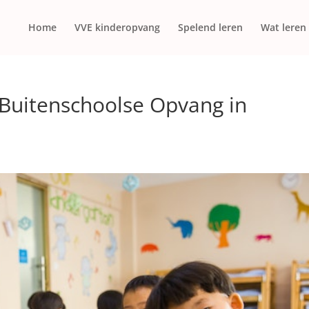
Home
VVE kinderopvang
Spelend leren
Wat leren
 Buitenschoolse Opvang in