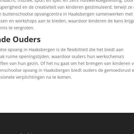
mbacht, muziek, sport en spel, en zelfs huiswerkbegeleiding. Door
ierigheid en de creativiteit van kinderen gestimuleerd, terwijl ze
n buitenschoolse opvangcentra in Haaksbergen samenwerken met
essen en workshops aan te bieden, waardoor kinderen de kans krij
nis te vergroten.
ende Ouders
se opvang in Haaksbergen is de flexibiliteit die het biedt aan
ak ruime openingstijden, waardoor ouders hun werkschema’s
ten van hun gezin. Of het nu gaat om het brengen van kinderen v
 buitenschoolse opvang in Haaksbergen biedt ouders de gemoedsrust 
ssionele verplichtingen na te komen.