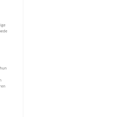
lige
oede
 hun
n
eren