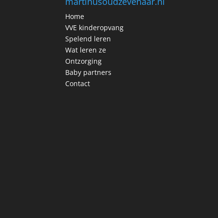
martinusoudzevenaar.nl
Home
VVE kinderopvang
Spelend leren
Wat leren ze
Ontzorging
Baby partners
Contact