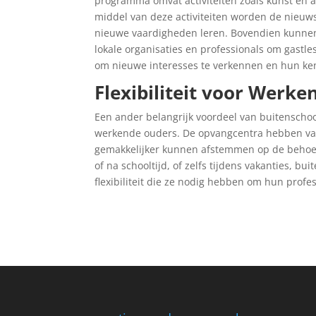
programma omvat activiteiten zoals kunst en a
middel van deze activiteiten worden de nieuwsg
nieuwe vaardigheden leren. Bovendien kunne
lokale organisaties en professionals om gastl
om nieuwe interesses te verkennen en hun ken
Flexibiliteit voor Werk
Een ander belangrijk voordeel van buitenschool
werkende ouders. De opvangcentra hebben va
gemakkelijker kunnen afstemmen op de behoef
of na schooltijd, of zelfs tijdens vakanties,
flexibiliteit die ze nodig hebben om hun profe