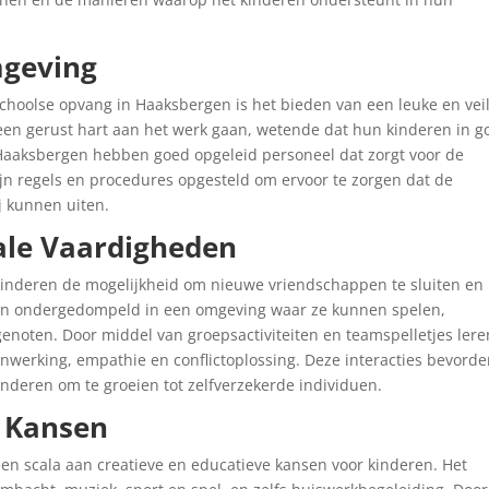
mgeving
choolse opvang in Haaksbergen is het bieden van een leuke en vei
en gerust hart aan het werk gaan, wetende dat hun kinderen in g
Haaksbergen hebben goed opgeleid personeel dat zorgt voor de
zijn regels en procedures opgesteld om ervoor te zorgen dat de
j kunnen uiten.
ale Vaardigheden
kinderen de mogelijkheid om nieuwe vriendschappen te sluiten en
den ondergedompeld in een omgeving waar ze kunnen spelen,
oten. Door middel van groepsactiviteiten en teamspelletjes lere
nwerking, empathie en conflictoplossing. Deze interacties bevord
inderen om te groeien tot zelfverzekerde individuen.
e Kansen
en scala aan creatieve en educatieve kansen voor kinderen. Het