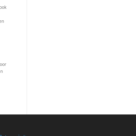
 ook
gen
oor
en