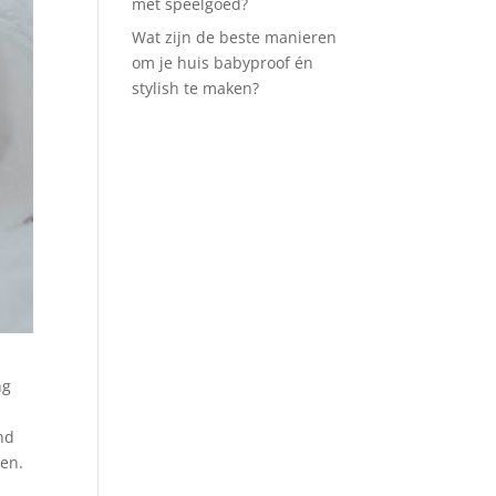
met speelgoed?
Wat zijn de beste manieren
om je huis babyproof én
stylish te maken?
ng
nd
oen.