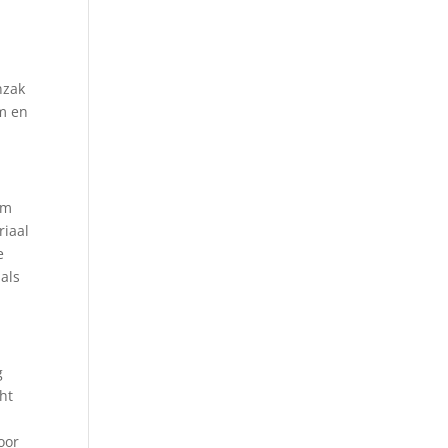
nzak
rm en
Om
riaal
e
 als
g
cht
oor