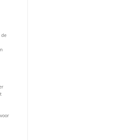
s de
in
er
t
 voor