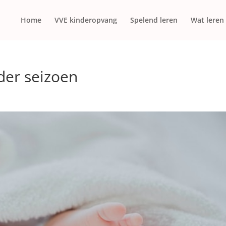
Home
VVE kinderopvang
Spelend leren
Wat leren
der seizoen